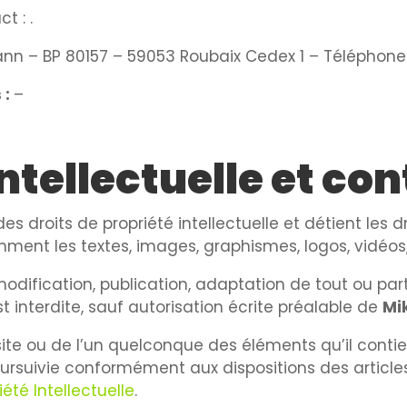
ct :
.
nn – BP 80157 – 59053 Roubaix Cedex 1 – Téléphone 
 :
–
intellectuelle et co
des droits de propriété intellectuelle et détient les 
amment les textes, images, graphismes, logos, vidéos,
modification, publication, adaptation de tout ou par
st interdite, sauf autorisation écrite préalable de
Mi
 site ou de l’un quelconque des éléments qu’il con
oursuivie conformément aux dispositions des articl
été Intellectuelle
.