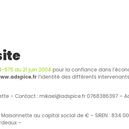
site
04-575 du 21 juin 2004
pour la confiance dans l’écono
www.adspice.fr
l’identité des différents intervenant
ette
– Contact :
mikael@adspice.fr
0768386397
– Ad
l Maisonnette
au capital social de
€ – SIREN :
834 00
ordeaux
–