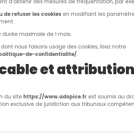
nt d’obtenir des mesures de fréquentation, par ex
 de refuser les cookies
en modifiant les paramètre
ment.
une durée maximale de
1
mois.
n dont nous faisons usage des cookies, lisez notre
olitique-de-confidentialite/
.
icable et attributio
on du site
https://www.adspice.fr
est soumis au droi
ibution exclusive de juridiction aux tribunaux compét